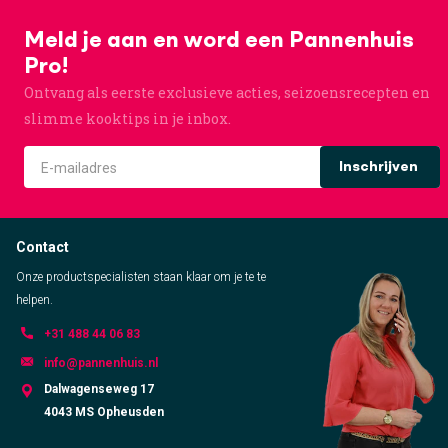
Meld je aan en word een Pannenhuis
Pro!
Ontvang als eerste exclusieve acties, seizoensrecepten en
slimme kooktips in je inbox.
Inschrijven
Contact
Onze productspecialisten staan klaar om je te te
helpen.
+31 488 44 06 83
info@pannenhuis.nl
Dalwagenseweg 17
4043 MS Opheusden