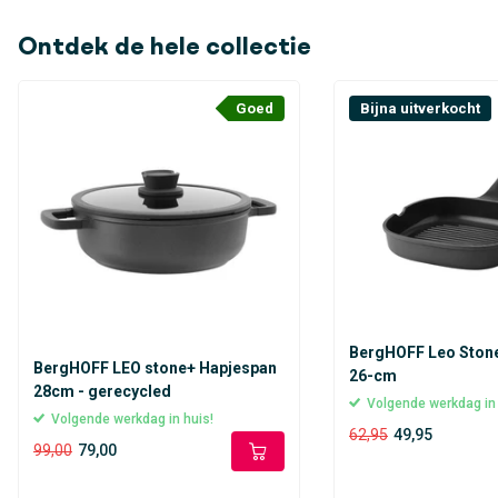
voedzaam en vullend zijn.
Ontdek de hele collectie
Goed
Bijna uitverkocht
BergHOFF Leo Stone
BergHOFF LEO stone+ Hapjespan
26-cm
28cm - gerecycled
Volgende werkdag in
Volgende werkdag in huis!
62,95
49,95
99,00
79,00