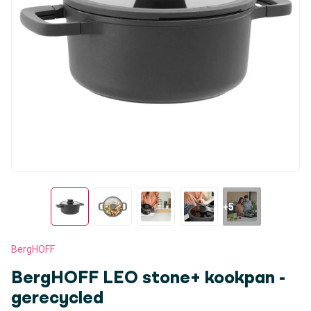
+5
BergHOFF
BergHOFF LEO stone+ kookpan -
gerecycled