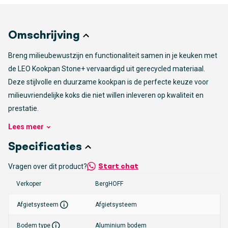
Omschrijving
Breng milieubewustzijn en functionaliteit samen in je keuken met
de LEO Kookpan Stone+ vervaardigd uit gerecycled materiaal.
Deze stijlvolle en duurzame kookpan is de perfecte keuze voor
milieuvriendelijke koks die niet willen inleveren op kwaliteit en
prestatie.
Lees
meer
Duurzaam gemaakt, perfect voorbereid
Specificaties
De LEO Kookpan Stone+ is niet alleen goed voor het milieu dankzij
het gebruik van gerecyclede materialen, maar biedt ook
Vragen over dit product?
Start chat
uitstekende kookprestaties. Het gerecyclede materiaal zorgt voor
Verkoper
BergHOFF
een robuuste constructie die bestand is tegen dagelijks gebruik,
terwijl het efficiënt warmte geleidt en verdeelt voor gelijkmatig
Afgietsysteem
Afgietsysteem
koken. Of je nu een snelle pasta kookt of een langzaam
Bodem type
Aluminium bodem