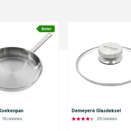
Beter
 Koekenpan
Demeyere Glasdeksel
16
reviews
29
reviews