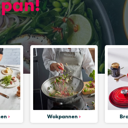
e
pan!
nen
Wokpannen
Br