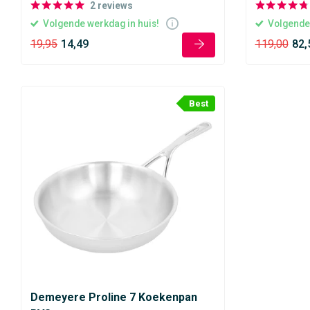
2
reviews
Volgende werkdag in huis!
Volgende 
19,95
14,49
119,00
82,
Best
Demeyere Proline 7 Koekenpan