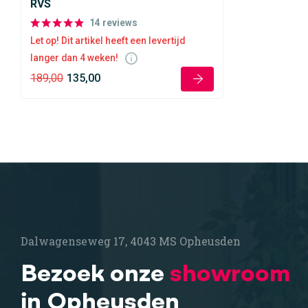
RVS
14
reviews
Let op! Dit artikel heeft een levertijd
langer dan 4 weken!
189,00
135,00
Dalwagenseweg 17, 4043 MS Opheusden
Bezoek onze
showroom
in Opheusden