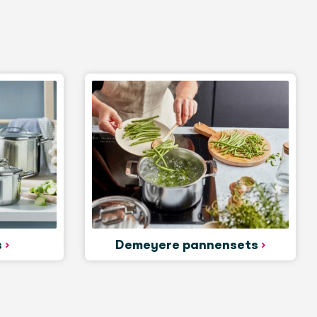
s
Demeyere pannensets