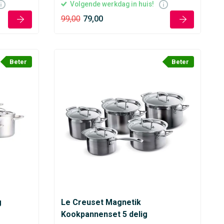
Volgende werkdag in huis!
99,00
79,00
Beter
Beter
g
Le Creuset Magnetik
Kookpannenset 5 delig