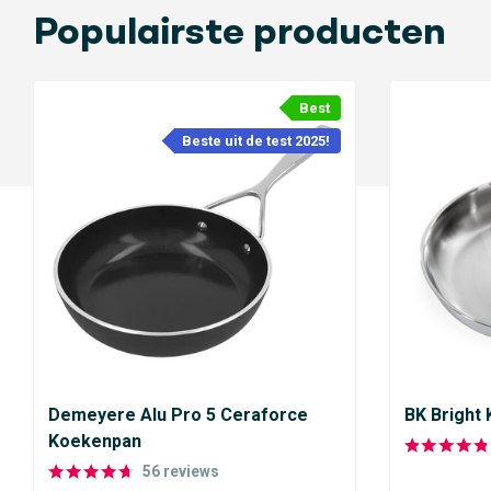
Populairste producten
Best
Beste uit de test 2025!
Demeyere Alu Pro 5 Ceraforce
BK Bright
Koekenpan
56
reviews