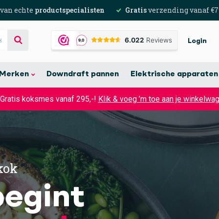
 van echte
productspecialisten
Gratis
verzending vanaf €7
Login
Merken
Downdraft pannen
Elektrische apparaten
 Gratis koksmes vanaf 295,-!
Klik & voeg ’m toe aan je winkelwa
kok
begint