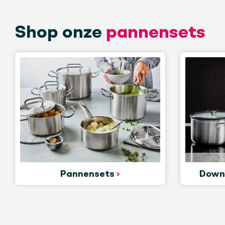
Shop onze
pannensets
Pannensets
Down