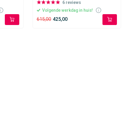
6
reviews
Volgende werkdag in huis!
615,00
425,00