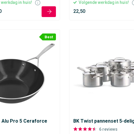
werkdag in huis!
Volgende werkdag in huis!
0
22,50
Best
Alu Pro 5 Ceraforce
BK Twist pannenset 5-deli
m
6
reviews