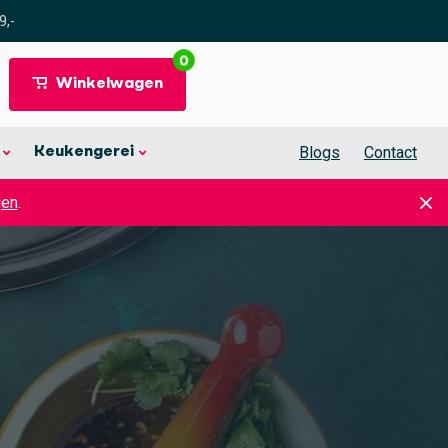
9,-
0
Winkelwagen
Blogs
Contact
Keukengerei
gen
.