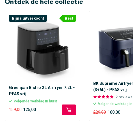
Ontdek de hele collectie
Extra informatie
Bijna uitverkocht
Best
Afmetingen: 44.1 x 43.8 x 22.2cm (H x B x D)
Lengte aansluitkabel: 120cm
Gewicht: 10.9kg
BK Supreme Airfrye
Greenpan Bistro XL Airfryer 7.2L -
(3+6L) - PFAS vrij
PFAS vrij
2
reviews
Volgende werkdag in huis!
Volgende werkdag in
159,00
125,00
229,00
160,00