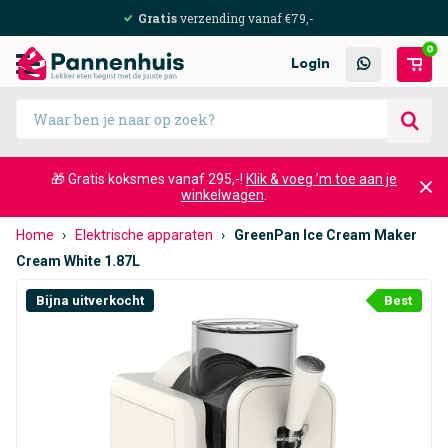
Gratis
verzending vanaf €79,-
0
Login
🎁 Gratis koksmes vanaf 295,-!
Klik & voeg ’m toe aan je
winkelwagen
.
Home
›
Elektrische apparaten
›
GreenPan Ice Cream Maker
Cream White 1.87L
Bijna uitverkocht
Best