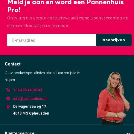
Meld je aan en word een Pannenhuis
Pro!
Ontvang als eerste exclusieve acties, seizoensrecepten en
slimme kooktips in je inbox.
Inschrijven
Contact
Onze productspecialisten staan klaar om je te te
helpen.
+31 488 44 06 83
info@pannenhuis.nl
Dalwagenseweg 17
4043 MS Opheusden
Klantenservice