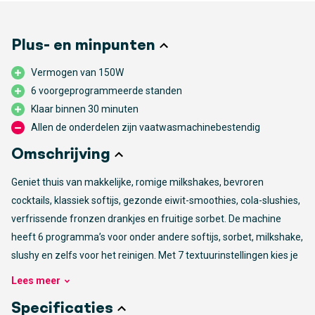
Plus- en minpunten
Vermogen van 150W
6 voorgeprogrammeerde standen
Klaar binnen 30 minuten
Allen de onderdelen zijn vaatwasmachinebestendig
Omschrijving
Geniet thuis van makkelijke, romige milkshakes, bevroren
cocktails, klassiek softijs, gezonde eiwit-smoothies, cola-slushies,
verfrissende fronzen drankjes en fruitige sorbet. De machine
heeft 6 programma’s voor onder andere softijs, sorbet, milkshake,
slushy en zelfs voor het reinigen. Met 7 textuurinstellingen kies je
van zacht en romig tot stevig en dik. De dubbel geïsoleerde
Lees
meer
behuizing houdt alles lang koel, helpt condens te voorkomen en
Specificaties
zorgt voor een constante structuur.