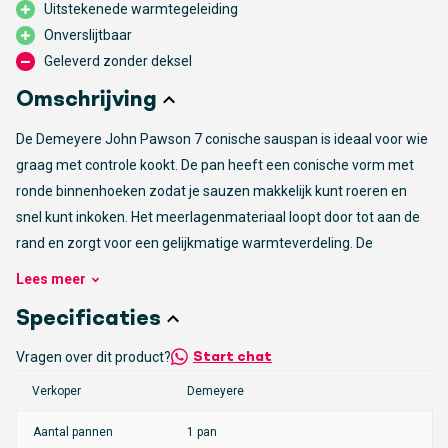
Uitstekenede warmtegeleiding
Onverslijtbaar
Geleverd zonder deksel
Omschrijving
De Demeyere John Pawson 7 conische sauspan is ideaal voor wie
graag met controle kookt. De pan heeft een conische vorm met
ronde binnenhoeken zodat je sauzen makkelijk kunt roeren en
snel kunt inkoken. Het meerlagenmateriaal loopt door tot aan de
rand en zorgt voor een gelijkmatige warmteverdeling. De
InductoSeal bodem met koperen kern en TriplInduc technologie
Lees
meer
maakt de pan extra energiezuinig. Je bespaart tot dertig procent
Specificaties
energie en kookt stabiel op elke warmtebron.
Vragen over dit product?
Start chat
Gemaakt voor jarenlang gebruik
Verkoper
Demeyere
De pan is sterk, onverslijtbaar en blijft levenslang mooi door de
Silvinox behandeling. De dubbelwandige deksel houdt warmte
Aantal pannen
1 pan