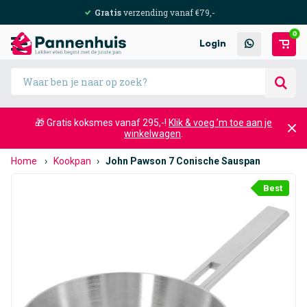
Gratis
verzending vanaf €79,-
0
Login
🎁 Gratis koksmes vanaf 295,-!
Klik & voeg ’m toe aan je
winkelwagen
.
Home
›
Kookpan
›
John Pawson 7 Conische Sauspan
Best