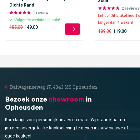
30cm
Dichte Rand
2
reviews
1
review
Let op! Dit artikel heeft 
Volgende werkdag in huis!
langer dan 4 weken!
185,00
149,00
189,00
119,00
Dalwagenseweg 17, 4043 MS Opheusden
Bezoek onze
showroom
in
Opheusden
Kom langs voor persoonlijk advies op maat! Wij staan klaar om
jou een onvergetelijke kookbeleving te geven in jouw nieuwe of
oude keuken!