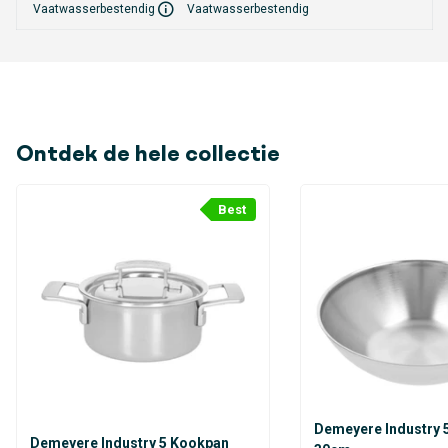
6.5cm
Vaatwasserbestendig
Vaatwasserbestendig
18cm
12cm
0.8kg
1.5l
20cm
14cm
7.5cm
1.08kg
2l
Ontdek de hele collectie
Best
Demeyere Industry 
Demeyere Industry 5 Kookpan