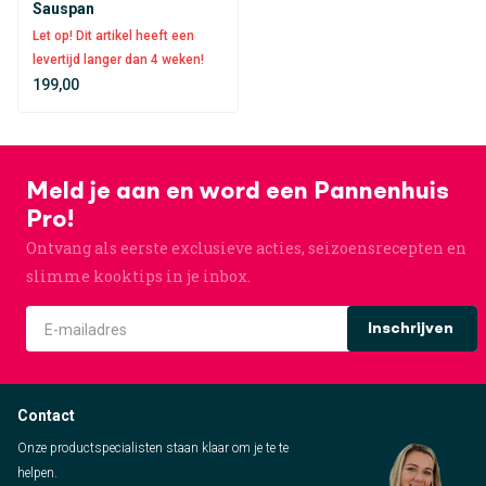
Sauspan
Let op! Dit artikel heeft een
levertijd langer dan 4 weken!
199,00
Meld je aan en word een Pannenhuis
Pro!
Ontvang als eerste exclusieve acties, seizoensrecepten en
slimme kooktips in je inbox.
Inschrijven
Contact
Onze productspecialisten staan klaar om je te te
helpen.