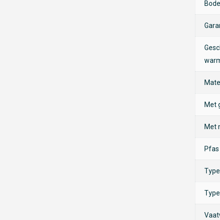
Bode
elegante glazen deksels zorgen ervoor dat je
liezen. Met deze set bereid je moeiteloos de
Gara
ke gerechten.
Gesc
war
Mate
olle toevoeging aan je keuken. De duurzame
. Dankzij de 10 jaar garantie weet je zeker dat
Met 
nu een beginnende kok bent of een
Met 
Kookpannenset is een betrouwbare partner
Pfas 
zaamheid en design, en ontdek hoe deze
Type
Type
Vaat