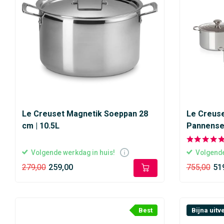
Le Creuset Magnetik Soeppan 28
Le Creuse
cm | 10.5L
Pannenset
Volgende werkdag in huis!
Volgende
279,00
259,00
755,00
51
Best
Bijna uitv