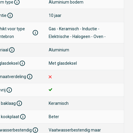
m type
Aluminium bodem
ntie
10 jaar
hikt voor type
Gas - Keramisch - Inductie -
mtebron
Elektrische - Halogeen - Oven -
riaal
Aluminium
glasdeksel
Met glasdeksel
maatverdeling
vrij
 baklaag
Keramisch
 kookplaat
Beter
wasserbestendig
Vaatwasserbestendig maar