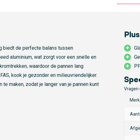
Plus
 biedt de perfecte balans tussen
Gl
eed aluminium, wat zorgt voor een snelle en
Ge
 kromtrekken, waardoor de pannen lang
PF
AS, kook je gezonder en milieuvriendelijker.
Spec
te maken, zodat je langer van je pannen kunt
Vragen 
Merk
Aant
n. De pannen zijn geschikt voor alle
Afgi
stendig tot 280°C (met deksel tot 220°C),