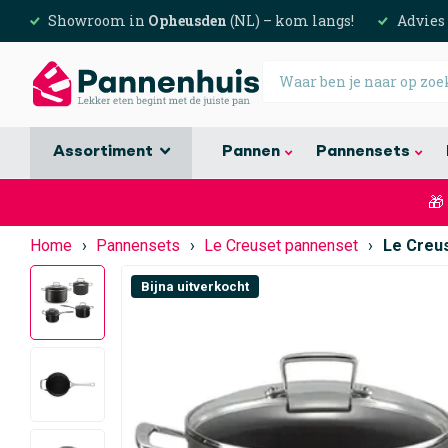
Showroom in
Opheusden
(NL) – kom langs!
Advies
Assortiment
Pannen
Pannensets
🎁
Home
›
Pannensets
›
Le Creuset pannenset
›
Le Creus
Bijna uitverkocht