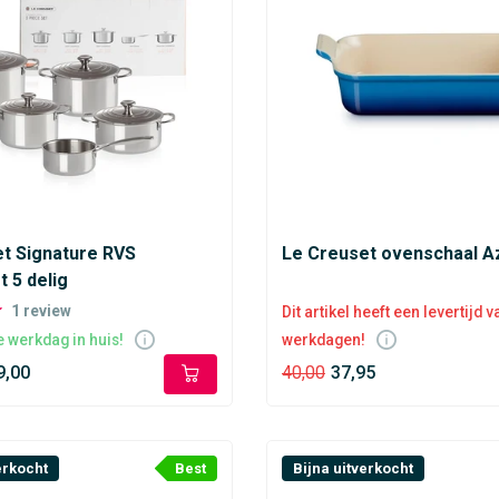
t Signature RVS
Le Creuset ovenschaal A
 5 delig
1
review
Dit artikel heeft een levertijd 
 werkdag in huis!
werkdagen!
9,00
40,00
37,95
erkocht
Best
Bijna uitverkocht