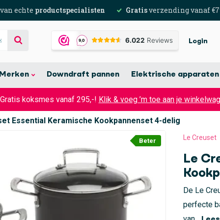
 van echte
productspecialisten
Gratis
verzending vanaf €7
Login
Merken
Downdraft pannen
Elektrische apparaten
 Gratis koksmes vanaf 295,-!
Klik & voeg ’m toe aan je winkelwa
et Essential Keramische Kookpannenset 4-delig
Le Creuset
Beter
Le Cr
Kookp
De Le Cre
perfecte b
van...
Lees