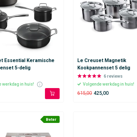
t Essential Keramische
Le Creuset Magnetik
nset 5-delig
Kookpannenset 5 delig
6
reviews
 werkdag in huis!
Volgende werkdag in huis!
615,00
425,00
Beter