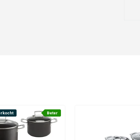
erkocht
Beter