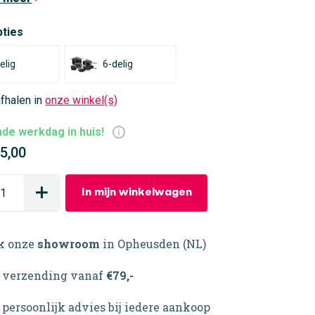
pties
elig
6-delig
afhalen in
onze winkel(s)
de werkdag in huis!
5,00
In mijn winkelwagen
k onze
showroom
in Opheusden (NL)
verzending vanaf
€79,-
persoonlijk advies bij iedere aankoop