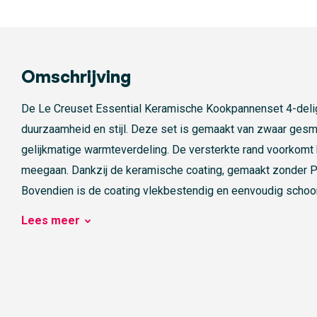
Omschrijving
De
Le Creuset Essential Keramische Kookpannenset 4-delig
duurzaamheid en stijl. Deze set is gemaakt van zwaar gesm
gelijkmatige warmteverdeling. De versterkte rand voorkomt
meegaan. Dankzij de keramische coating, gemaakt zonder PF
Bovendien is de coating vlekbestendig en eenvoudig schoon 
genieten.
Lees
meer
Veelzijdigheid voor elk kookavontuur
Of je nu bakt, kookt of suddert, deze pannenset kan alles aa
warmtebronnen, inclusief inductie. Daarnaast zijn ze ovenbe