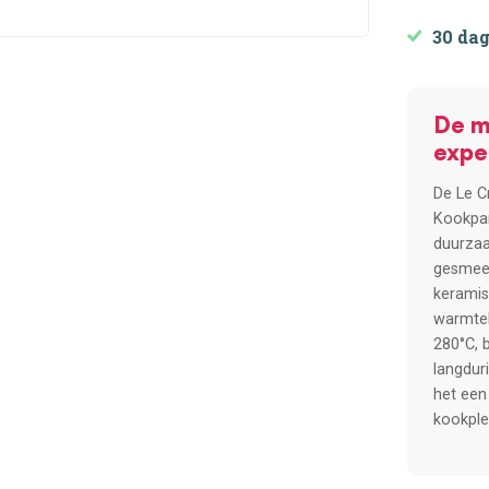
30 da
De m
expe
De Le C
Kookpan
duurzaa
gesmeed
keramis
warmte
280°C, 
langduri
het een 
kookple