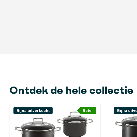
Steelpan met deksel | 16 cm
Steelpan met deksel | 18 cm
Kookpan met deksel | 20 cm
Kookpan met deksel : 24 cm
Ontdek de hele collectie
Bijna uitverkocht
Beter
Bijna uitv