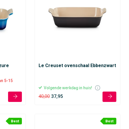
zure
Le Creuset ovenschaal Ebbenzwart
van 5-15
Volgende werkdag in huis!
40,00
37,95
Best
Best