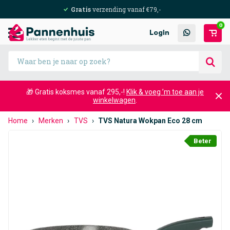
Gratis
verzending vanaf €79,-
0
Login
🎁 Gratis koksmes vanaf 295,-!
Klik & voeg ’m toe aan je
winkelwagen
.
Home
›
Merken
›
TVS
›
TVS Natura Wokpan Eco 28 cm
Beter