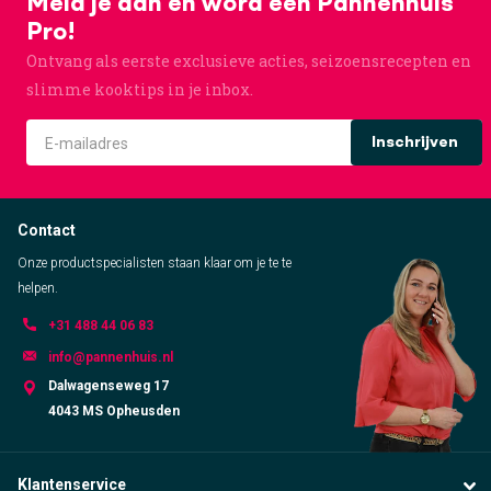
Meld je aan en word een Pannenhuis
Pro!
Ontvang als eerste exclusieve acties, seizoensrecepten en
slimme kooktips in je inbox.
Inschrijven
Contact
Onze productspecialisten staan klaar om je te te
helpen.
+31 488 44 06 83
info@pannenhuis.nl
Dalwagenseweg 17
4043 MS Opheusden
Klantenservice