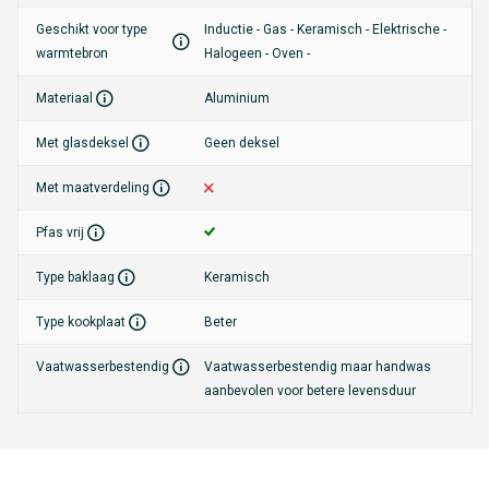
De TVS Natura Wokpan is vaatwasmachinebestendig, hoewel
Geschikt voor type
Inductie - Gas - Keramisch - Elektrische -
handwas wordt aanbevolen om de levensduur van de pan te
warmtebron
Halogeen - Oven -
verlengen. Door de hoogwaardige antiaanbaklaag is het
Materiaal
Aluminium
schoonmaken een fluitje van een cent. Deze ecologische pan is
niet alleen een groene keuze voor je keuken, maar ook een
Met glasdeksel
Geen deksel
praktische en duurzame toevoeging aan je kookgerei. Met de TVS
Met maatverdeling
Natura Wokpan Eco 28 cm kun je elke dag genieten van heerlijk en
milieubewust koken.
Pfas vrij
Type baklaag
Keramisch
Type kookplaat
Beter
Vaatwasserbestendig
Vaatwasserbestendig maar handwas
aanbevolen voor betere levensduur