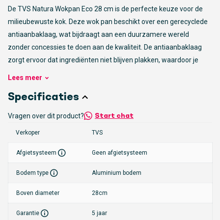
De TVS Natura Wokpan Eco 28 cm is de perfecte keuze voor de
milieubewuste kok. Deze wok pan beschikt over een gerecyclede
antiaanbaklaag, wat bijdraagt aan een duurzamere wereld
zonder concessies te doen aan de kwaliteit. De antiaanbaklaag
zorgt ervoor dat ingrediënten niet blijven plakken, waardoor je
met minder olie kunt koken. Dit maakt de pan ideaal voor het
Lees
meer
bereiden van zowel gezonde als smaakvolle gerechten.
Specificaties
Veelzijdig en optimaal koken
Vragen over dit product?
Start chat
Deze wok pan is geschikt voor zowel zacht als krokant wokken,
Verkoper
TVS
waardoor je een breed scala aan gerechten kunt bereiden, van
delicate groentes tot knapperige noedels. De kunststof koud
Afgietsysteem
Geen afgietsysteem
greep zorgt voor optimaal kookcomfort en veiligheid, doordat
Bodem type
Aluminium bodem
deze tijdens het koken koel blijft. Dit maakt het hanteren van de
pan eenvoudig en veilig, zelfs wanneer de inhoud heet is.
Boven diameter
28cm
Makkelijk te reinigen en onderhouden
Garantie
5 jaar