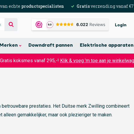
 van echte
productspecialisten
Gratis
verzending vanaf €7
Login
Merken
Downdraft pannen
Elektrische apparaten
 Gratis koksmes vanaf 295,-!
Klik & voeg ’m toe aan je winkelwa
n betrouwbare prestaties. Het Duitse merk Zwilling combineert
 alleen gemakkelijker, maar ook plezieriger te maken.