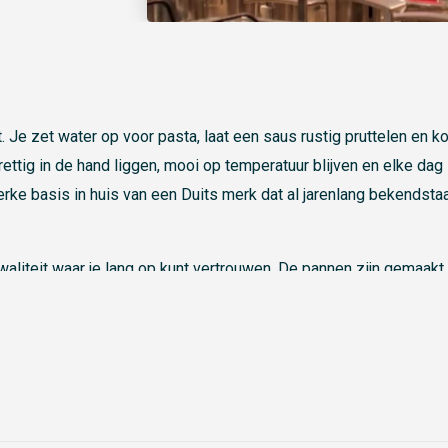
e zet water op voor pasta, laat een saus rustig pruttelen en k
rettig in de hand liggen, mooi op temperatuur blijven en elke dag
erke basis in huis van een Duits merk dat al jarenlang bekendsta
aliteit waar je lang op kunt vertrouwen. De pannen zijn gemaakt
uk huishouden. Van een snelle maaltijd op dinsdag tot uitgebreid
e juiste panmaat bij de hand.
ezen voor Zwilling