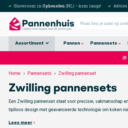
Showroom in
Opheusden
(NL) – kom langs!
Advies
Assortiment
Pannen
Pannensets
🎁
Home
›
Pannensets
›
Zwilling pannenset
Zwilling pannensets
Een Zwilling pannenset staat voor precisie, vakmanschap e
tijdloos design met geavanceerde technologie om koken niet
Lees meer