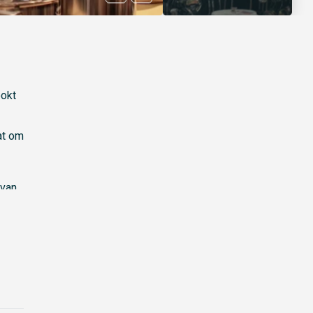
ookt
at om
 van