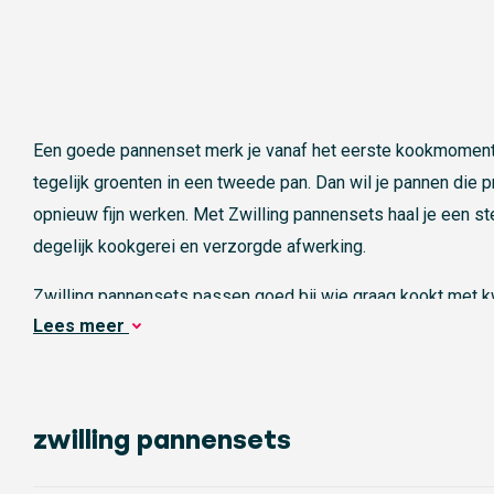
Een goede pannenset merk je vanaf het eerste kookmoment. J
tegelijk groenten in een tweede pan. Dan wil je pannen die p
opnieuw fijn werken. Met Zwilling pannensets haal je een st
degelijk kookgerei en verzorgde afwerking.
Zwilling pannensets passen goed bij wie graag kookt met kw
Lees
meer
RVS en sluiten goed aan op het dagelijkse gebruik in een dr
koken in het weekend, met een complete set heb je meteen d
zwilling pannensets
Waarom veel thuiskoks ki
pannensets