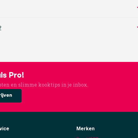
n. Die ervaring zie je terug in de opbouw van de
pannen
, de net
 mensen die graag investeren in pannen die stevig aanvoelen en
?
k RVS, een verzorgde uitstraling en praktische samenstellingen. 
 elke keuken en kookstijl een passende optie is.
is Pro!
pten en slimme kooktips in je inbox.
rijven
lete pannenset in huis
vice
Merken
aar te zoeken. Je hebt direct een goede basis voor veel