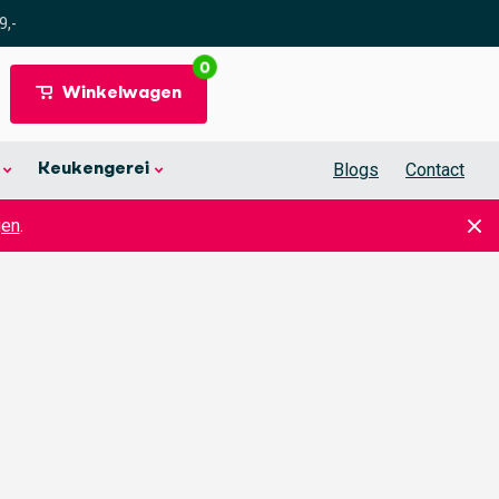
9,-
0
Winkelwagen
Blogs
Contact
Keukengerei
gen
.