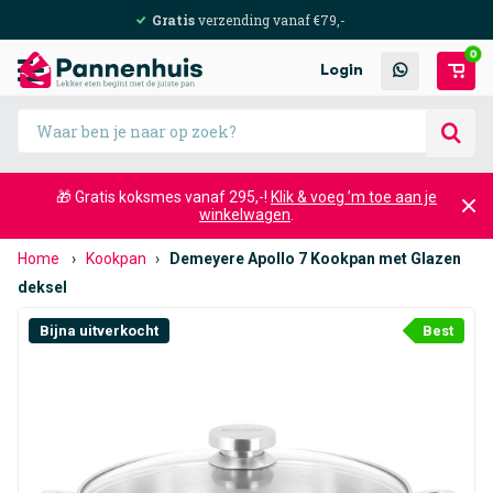
Gratis
verzending vanaf €79,-
0
Login
🎁 Gratis koksmes vanaf 295,-!
Klik & voeg ’m toe aan je
winkelwagen
.
Home
›
Kookpan
›
Demeyere Apollo 7 Kookpan met Glazen
deksel
Bijna uitverkocht
Best