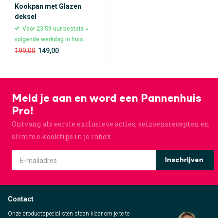
Kookpan met Glazen
deksel
Voor 23:59 uur besteld =
volgende werkdag in huis
199,00
149,00
Meld je aan en word een Pannenhuis
Pro!
Ontvang als eerste exclusieve acties, seizoensrecepten en
slimme kooktips in je inbox.
Inschrijven
Contact
Onze productspecialisten staan klaar om je te te