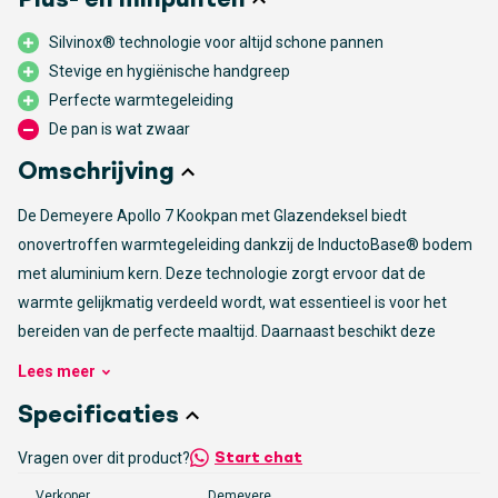
Plus- en minpunten
Silvinox® technologie voor altijd schone pannen
Stevige en hygiënische handgreep
Perfecte warmtegeleiding
De pan is wat zwaar
Omschrijving
De Demeyere Apollo 7 Kookpan met Glazendeksel biedt
onovertroffen warmtegeleiding dankzij de InductoBase® bodem
met aluminium kern. Deze technologie zorgt ervoor dat de
warmte gelijkmatig verdeeld wordt, wat essentieel is voor het
bereiden van de perfecte maaltijd. Daarnaast beschikt deze
kookpan over de innovatieve TriplInduc® technologie, waarmee je
Lees
meer
tot wel 30% sneller kunt koken op inductie. Dit betekent niet alleen
Specificaties
tijdsbesparing, maar ook efficiënter energieverbruik en meer
controle tijdens het koken.
Vragen over dit product?
Start chat
Verkoper
Demeyere